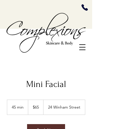
Mini Facial
65
US
45 min
4
$65
24 Winham Street
dollars
5
m
i